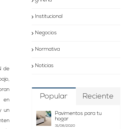
griferia
Institucional
Negocios
Normativa
Noticias
N de
jo,
oran
Popular
Reciente
e en
y un
Pavimentos para tu
hogar
nten
31/08/2020