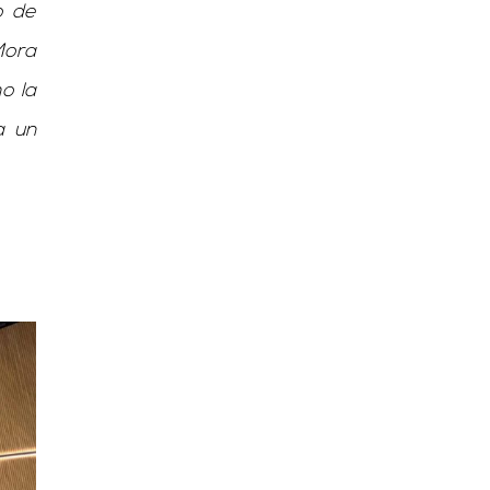
o de
Mora
o la
a un