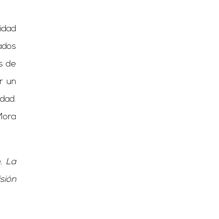
idad
ados
s de
r un
dad.
Mora
. La
isión