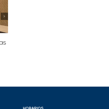
Grupo Mora colabora con la
Fundación Conciénciate en su
Dispositivo de Acogida a pers
as
sin hogar
15/12/2023
HORARIOS