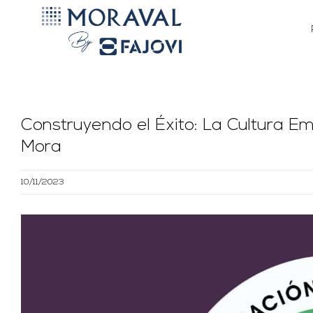
Saltar
al
contenido
Construyendo el Éxito: La Cultura E
Mora
10/11/2023
Ver
imagen
más
grande