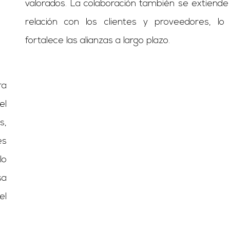
valorados. La colaboración también se extiende 
relación con los clientes y proveedores, lo
fortalece las alianzas a largo plazo.
ra
el
s,
es
lo
sa
el