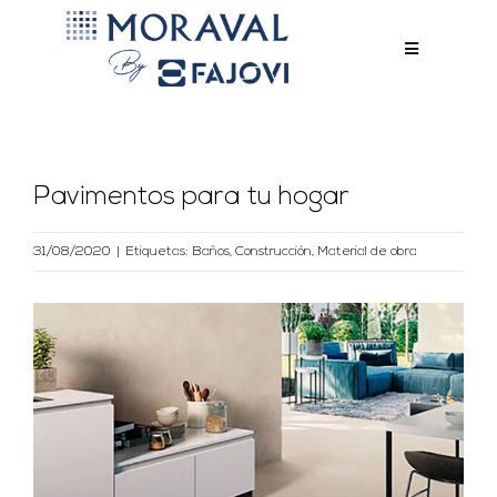
Saltar
al
Toggle
Navigation
PRODUCTOS
contenido
EXPOSICIÓN
EMPRESA
Pavimentos para tu hogar
ACTUALIDAD
31/08/2020
|
Etiquetas:
Baños
,
Construcción
,
Material de obra
CONTACTO
Ver
imagen
más
grande