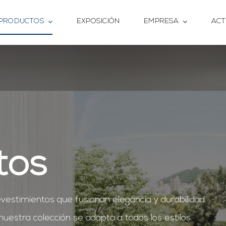
PRODUCTOS
EXPOSICIÓN
EMPRESA
ACT
tos
vestimientos que fusionan elegancia y durabilidad.
estra colección se adapta a todos los estilos.