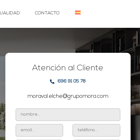
UALIDAD
CONTACTO
Atención al Cliente
696 91 05 78
moraval.elche@grupomora.com