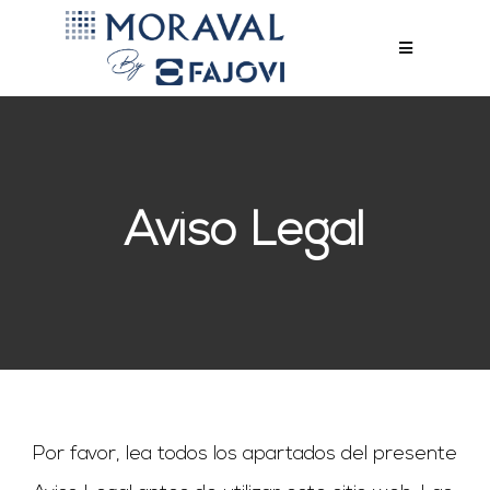
Saltar
al
Toggle
Navigation
PRODUCTOS
contenido
EXPOSICIÓN
EMPRESA
Aviso Legal
ACTUALIDAD
CONTACTO
Por favor, lea todos los apartados del presente