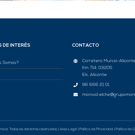
S DE INTERÉS
CONTACTO
Carretera Murcia-Alicant
s Somos?
Km 714, 03205
Elx, Alicante
96 666 21 01
moraval.elche@grupomor
aval. Todos los derechos reservados |
Aviso Legal
|
Política de Privacidad
|
Política de C