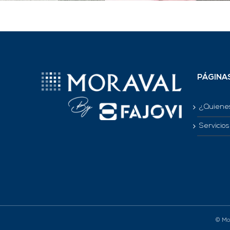
PÁGINA
¿Quiene
Servicios
© Mor