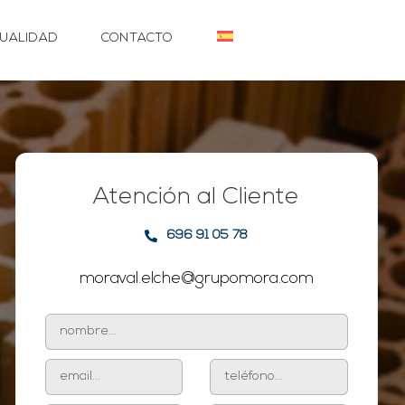
UALIDAD
CONTACTO
Atención al Cliente
696 91 05 78
moraval.elche@grupomora.com